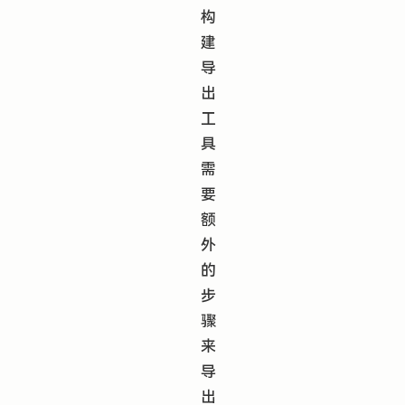
构
建
导
出
工
具
需
要
额
外
的
步
骤
来
导
出