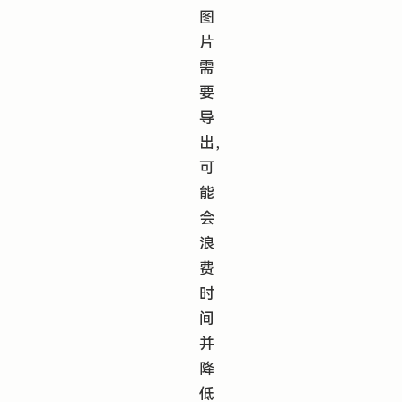
图
片
需
要
导
出，
可
能
会
浪
费
时
间
并
降
低