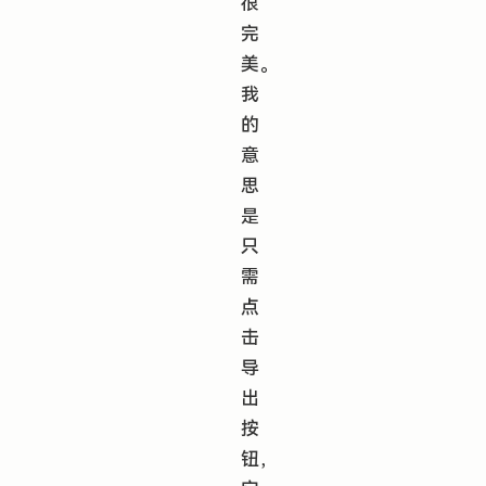
很
完
美。
我
的
意
思
是
只
需
点
击
导
出
按
钮，