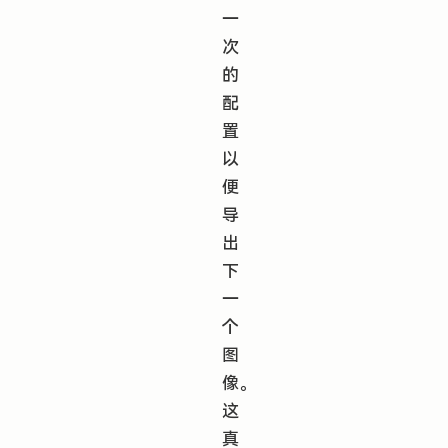
一
次
的
配
置
以
便
导
出
下
一
个
图
像。
这
真