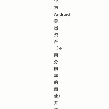
中，
为
Android
导
出
资
产
（不
同
分
辨
率
的
图
像）
并