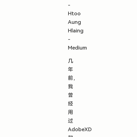
-
Htoo
Aung
Hlaing
-
Medium
几
年
前，
我
曾
经
用
过
AdobeXD