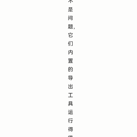
不
是
问
题，
它
们
内
置
的
导
出
工
具
运
行
得