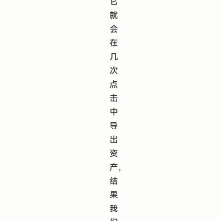
它
就
会
在
几
次
点
击
中
导
出
资
产，
结
果
我