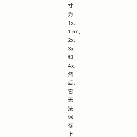
寸
为
1x、
1.5x、
2x、
3x
和
4x。
然
后，
它
无
法
保
存
上