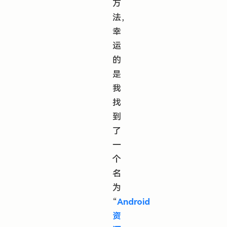
方
法，
幸
运
的
是
我
找
到
了
一
个
名
为
“
Android
资