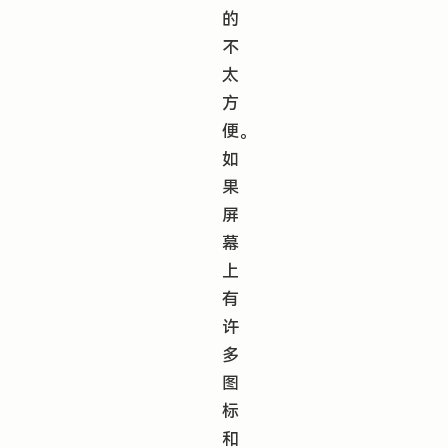
的
不
太
方
便。
如
果
屏
幕
上
有
许
多
图
标
和