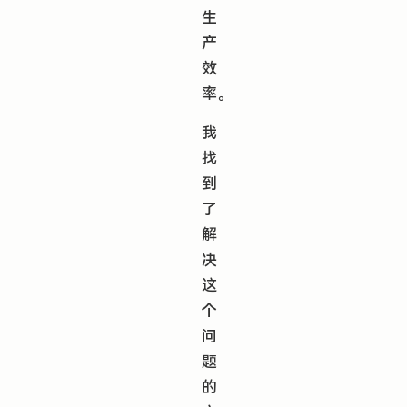
生
产
效
率。
我
找
到
了
解
决
这
个
问
题
的