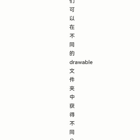
们
可
以
在
不
同
的
drawable
文
件
夹
中
获
得
不
同