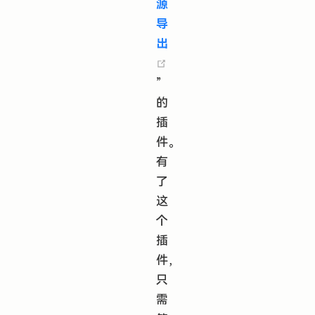
源
导
出
(opens new window)
”
的
插
件。
有
了
这
个
插
件，
只
需