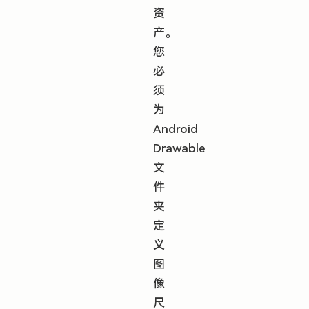
资
产。
您
必
须
为
Android
Drawable
文
件
夹
定
义
图
像
尺