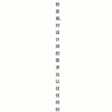
勃
发
展，
对
设
计
师
的
需
求
比
以
往
任
何
时