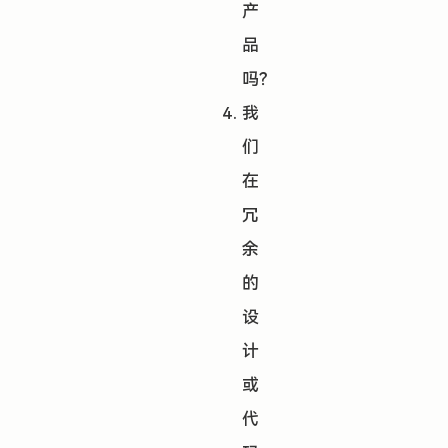
产
品
吗？
我
们
在
冗
余
的
设
计
或
代