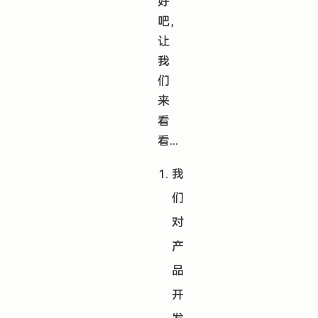
好
吧，
让
我
们
来
看
看...
我
们
对
产
品
开