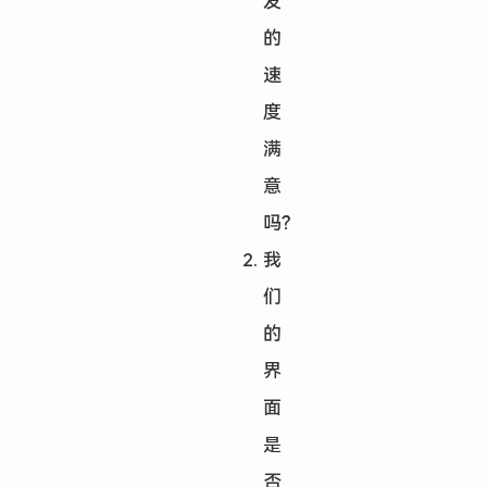
发
的
速
度
满
意
吗？
我
们
的
界
面
是
否