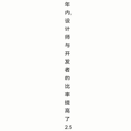
年
内，
设
计
师
与
开
发
者
的
比
率
提
高
了
2.5