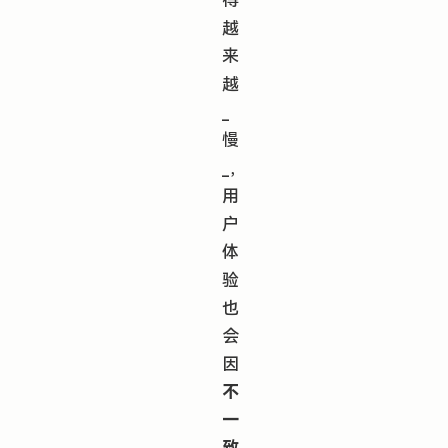
越
来
越
_
慢
_，
用
户
体
验
也
会
因
不
一
致