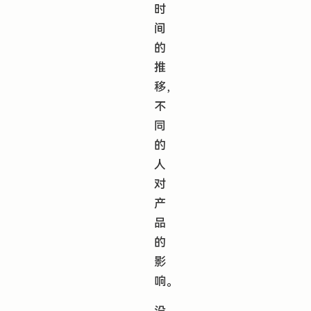
时
间
的
推
移，
不
同
的
人
对
产
品
的
影
响。
没