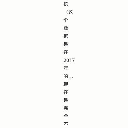
倍
（这
个
数
据
是
在
2017
年
的…
现
在
是
完
全
不