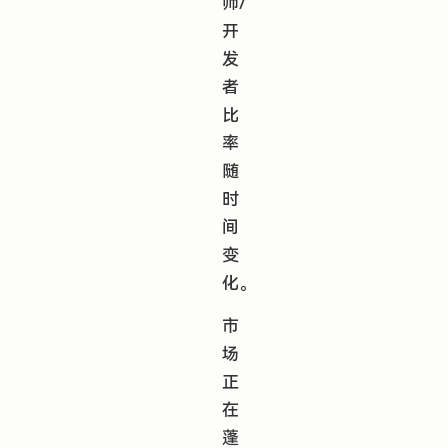
师/
开
发
者
比
率
随
时
间
变
化。
市
场
正
在
蓬