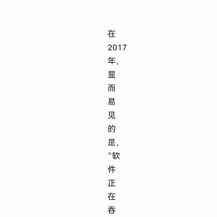
在
2017
年，
显
而
易
见
的
是，
“软
件
正
在
吞