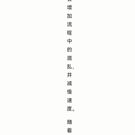
增
加
流
程
中
的
混
乱，
并
减
慢
速
度。
随
着