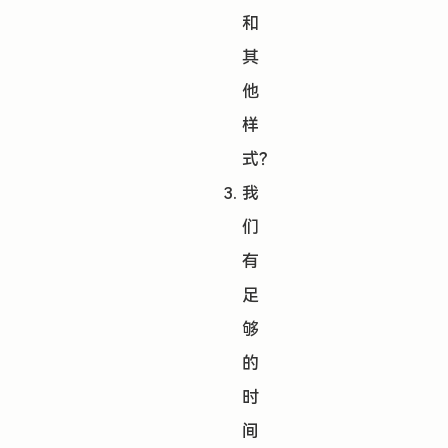
和
其
他
样
式？
我
们
有
足
够
的
时
间