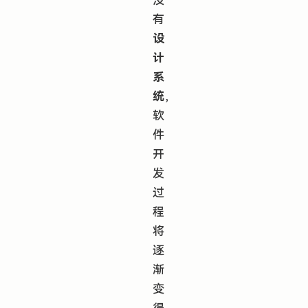
有
设
计
系
统
，
软
件
开
发
过
程
将
逐
渐
变
得