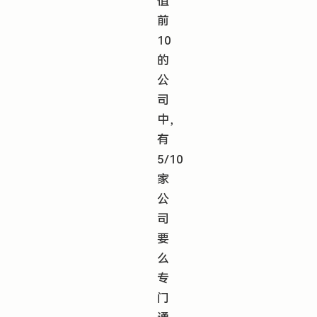
值
前
10
的
公
司
中，
有
5/10
家
公
司
要
么
专
门