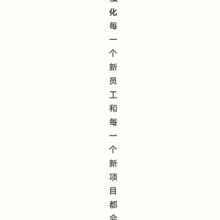
化
每
一
个
新
员
工
和
每
一
个
新
项
目
都
会