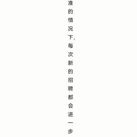
准
的
情
况
下，
每
次
新
的
招
聘
都
会
进
一
步