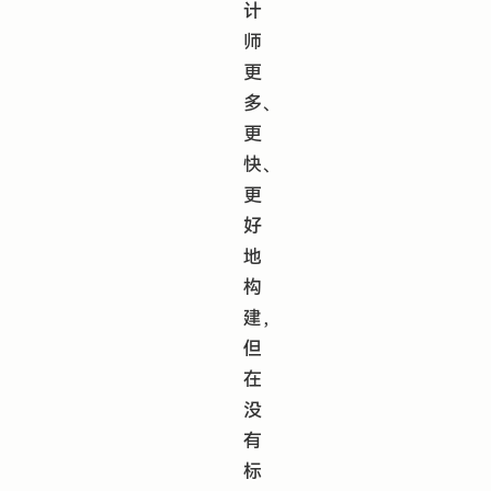
计
师
更
多、
更
快、
更
好
地
构
建，
但
在
没
有
标