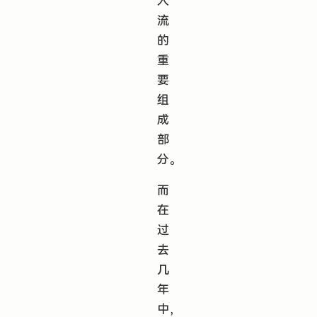
入
流
的
重
要
组
成
部
分。
而
在
过
去
几
年
中，