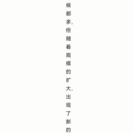
候
都
多，
但
随
着
规
模
的
扩
大，
出
现
了
新
的