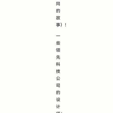
同
的
故
事）！
一
些
领
先
科
技
公
司
的
设
计