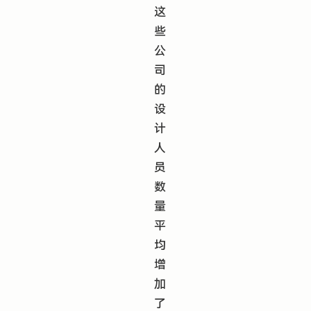
这
些
公
司
的
设
计
人
员
数
量
平
均
增
加
了