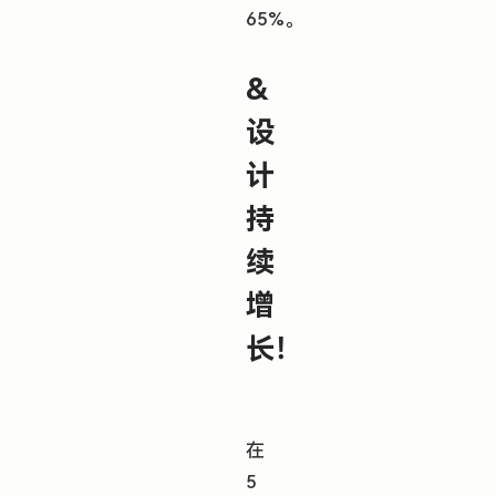
65%。
&
设
计
持
续
增
长！
在
5