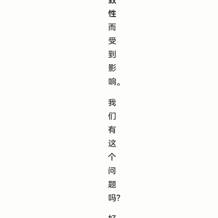
性
而
受
到
影
响。
我
们
有
这
个
问
题
吗？