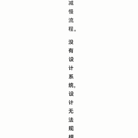
减
慢
流
程。
没
有
设
计
系
统，
设
计
无
法
规
模