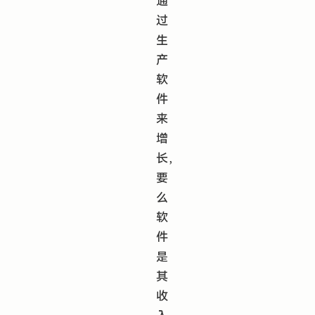
通
过
生
产
软
件
来
增
长，
要
么
软
件
是
其
收