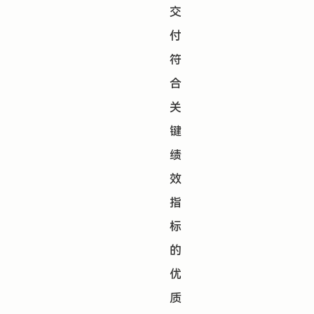
交
付
符
合
关
键
绩
效
指
标
的
优
质