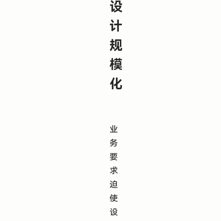
设
计
规
模
化
业
务
要
求
迫
使
设