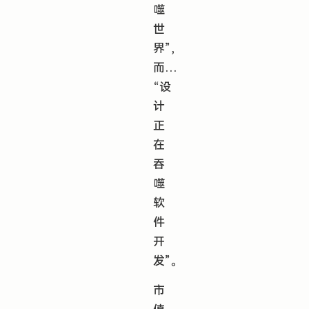
噬
世
界”，
而…
“设
计
正
在
吞
噬
软
件
开
发”。
市