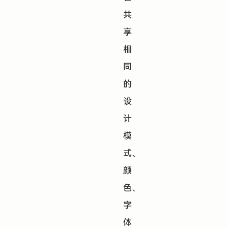
共
享
相
同
的
设
计
模
式、
颜
色、
字
体