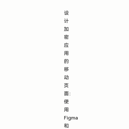
设
计
加
密
应
用
的
移
动
页
面：
使
用
Figma
和