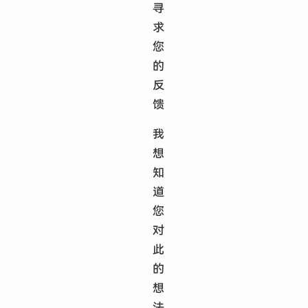
寻
求
您
的
反
馈
我
想
知
道
您
对
此
的
想
法、