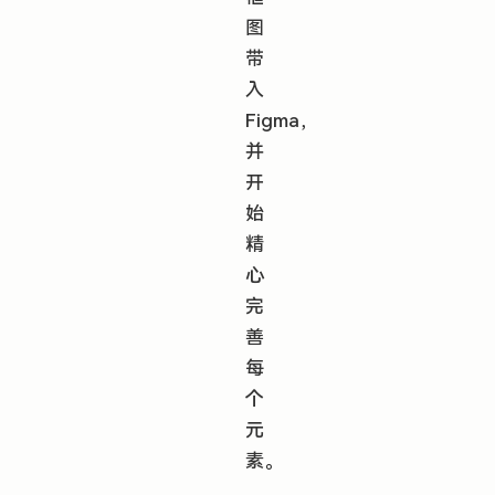
图
带
入
Figma，
并
开
始
精
心
完
善
每
个
元
素。