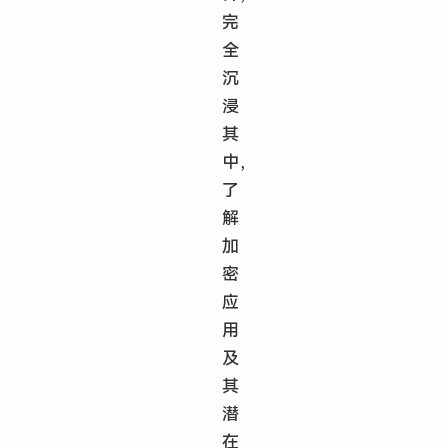
完
全
沉
浸
其
中，
了
解
加
密
应
用
及
其
潜
在