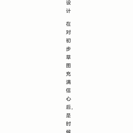
设
计
在
对
初
步
草
图
充
满
信
心
后，
是
时
候