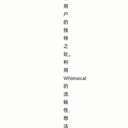
用
户
的
独
特
之
处。
利
用
Whimsical
的
流
畅
性，
想
法