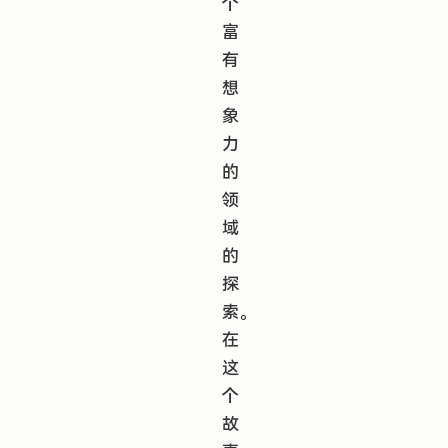
个
富
有
想
象
力
的
领
域
的
探
索。
在
这
个
故