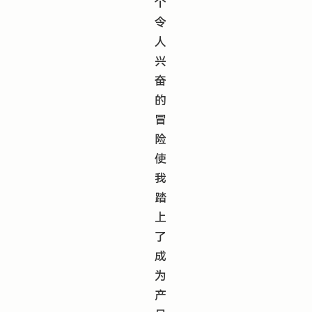
个
令
人
兴
奋
的
冒
险
使
我
踏
上
了
成
为
产