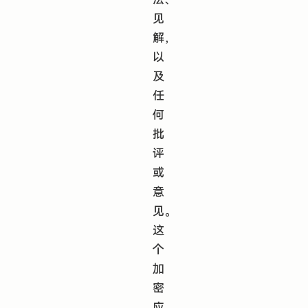
见
解，
以
及
任
何
批
评
或
意
见。
这
个
加
密
应