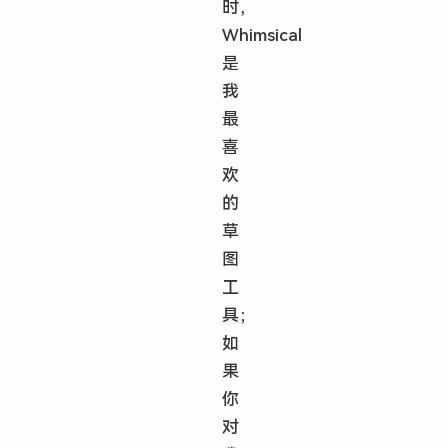
时，
Whimsical
是
我
最
喜
欢
的
草
图
工
具；
如
果
你
对