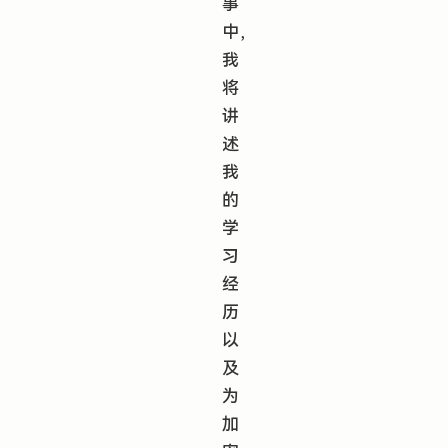
事
中，
我
将
讲
述
我
的
学
习
经
历
以
及
为
加