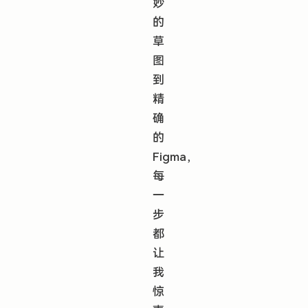
妙
的
草
图
到
精
确
的
Figma，
每
一
步
都
让
我
惊