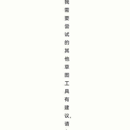
我
需
要
尝
试
的
其
他
草
图
工
具
有
建
议，
请