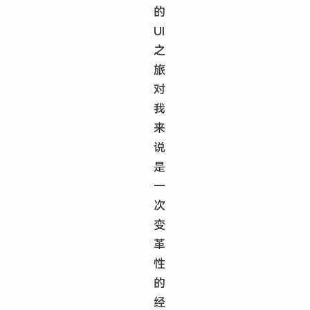
的
UI
之
旅
对
我
来
说
是
一
次
变
革
性
的
经