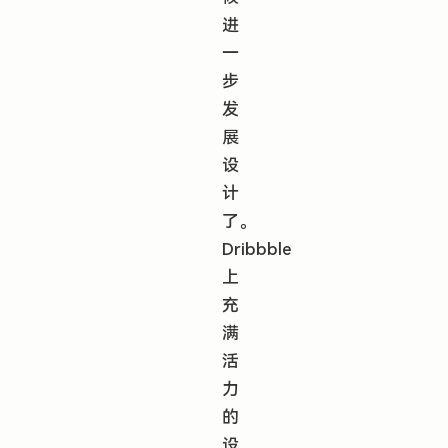
进
一
步
发
展
设
计
了。
Dribbble
上
充
满
活
力
的
设