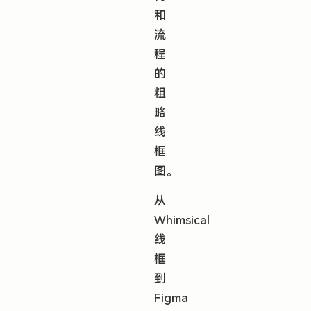
和
流
程
的
粗
略
线
框
图。
从
Whimsical
线
框
到
Figma