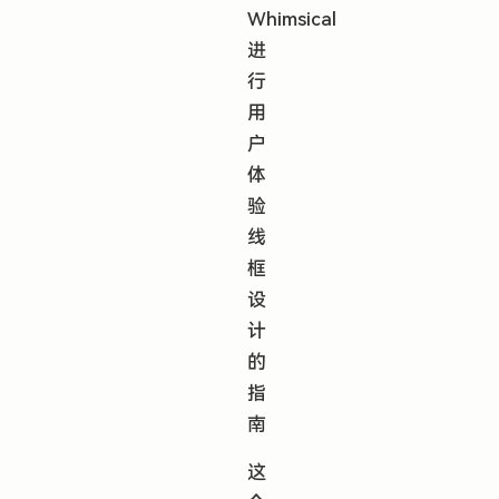
Whimsical
进
行
用
户
体
验
线
框
设
计
的
指
南
这