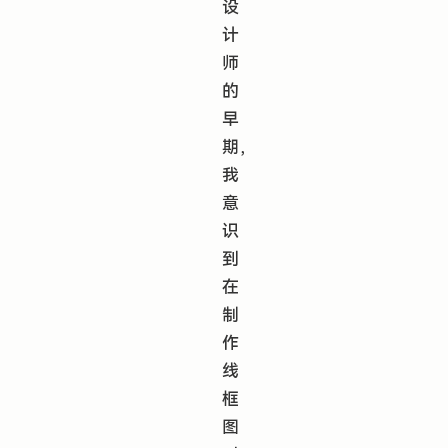
设
计
师
的
早
期，
我
意
识
到
在
制
作
线
框
图