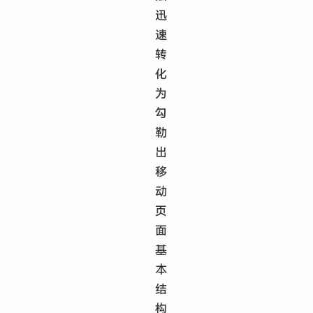
迅
速
转
化
为
勾
勒
出
移
动
页
面
基
本
结
构