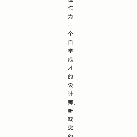
作
为
一
个
自
学
成
才
的
设
计
师，
听
取
您
的