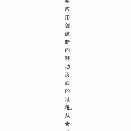
密
应
用
创
建
新
的
移
动
页
面
的
过
程。
从
奇