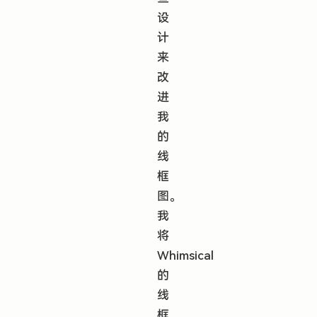
设
计
来
改
进
我
的
线
框
图。
我
将
Whimsical
的
线
框