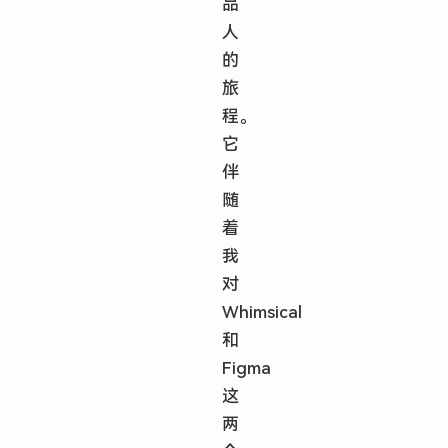
品
人
的
旅
程。
它
伴
随
着
我
对
Whimsical
和
Figma
这
两