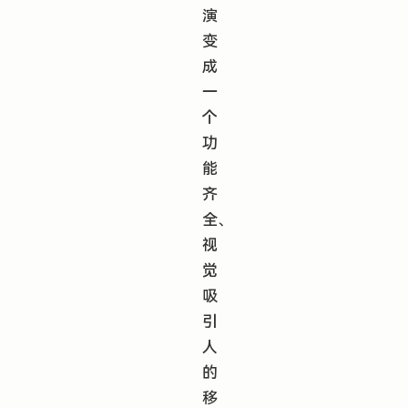
演
变
成
一
个
功
能
齐
全、
视
觉
吸
引
人
的
移