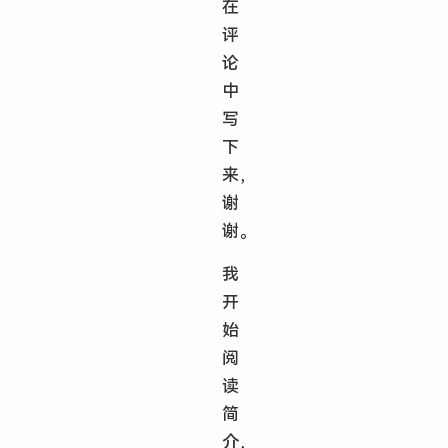
在
评
论
中
写
下
来，
谢
谢。
我
开
始
阅
读
简
介，