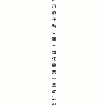
用
的
移
动
页
面
虽
然
还
需
要
一
些
改
进，
但