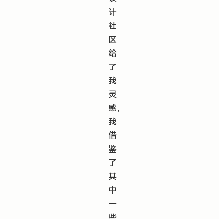
计
社
区
给
了
我
灵
感，
我
借
鉴
了
其
中
一
些