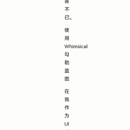
喜
不
已。
使
用
Whimsical
勾
勒
蓝
图
在
我
作
为
UI