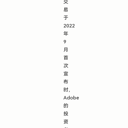
交
易
于
2022
年
9
月
首
次
宣
布
时，
Adobe
的
投
资