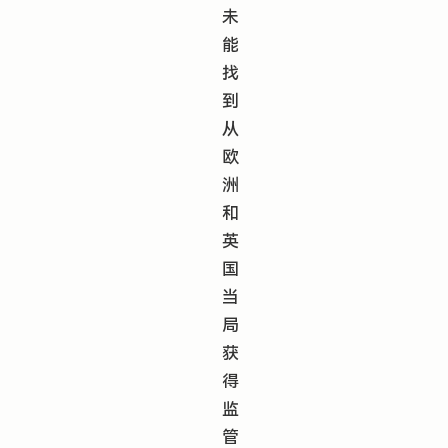
未
能
找
到
从
欧
洲
和
英
国
当
局
获
得
监
管