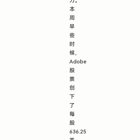
力。
本
周
早
些
时
候，
Adobe
股
票
创
下
了
每
股
636.25