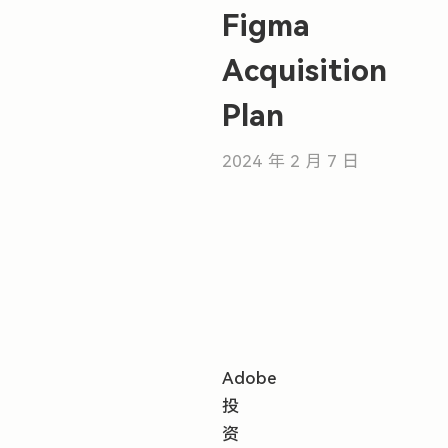
Figma
Acquisition
Plan
2024 年 2 月 7 日
Adobe
投
资