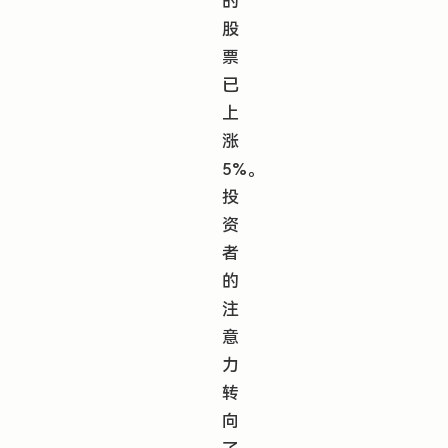
的
股
票
已
上
涨
5%。
投
资
者
的
注
意
力
转
向