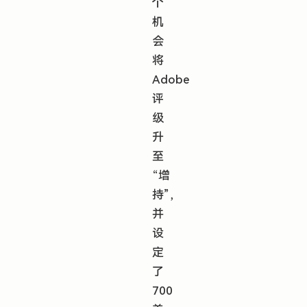
个
机
会
将
Adobe
评
级
升
至
“增
持”，
并
设
定
了
700