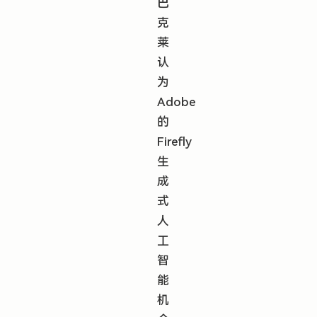
巴
克
莱
认
为
Adobe
的
Firefly
生
成
式
人
工
智
能
机