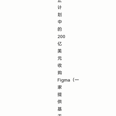
止
计
划
中
的
200
亿
美
元
收
购
Figma（一
家
提
供
基