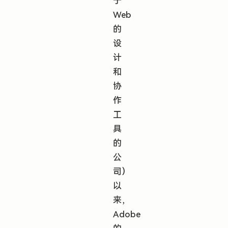
于
Web
的
设
计
和
协
作
工
具
的
公
司）
以
来，
Adobe