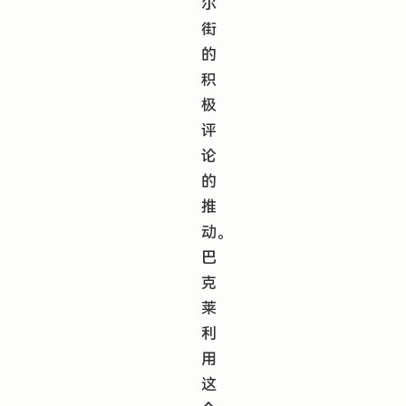
尔
街
的
积
极
评
论
的
推
动。
巴
克
莱
利
用
这