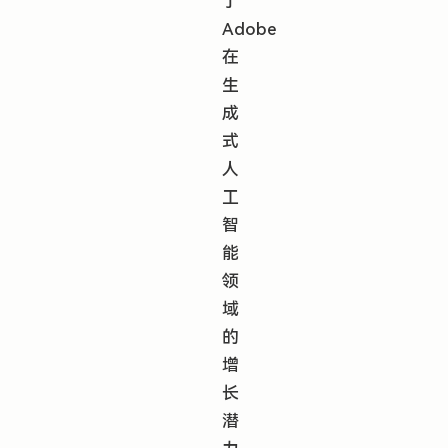
了
Adobe
在
生
成
式
人
工
智
能
领
域
的
增
长
潜