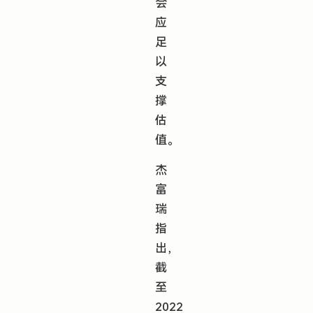
会
应
足
以
支
撑
估
值。
杰
富
瑞
指
出，
截
至
2022