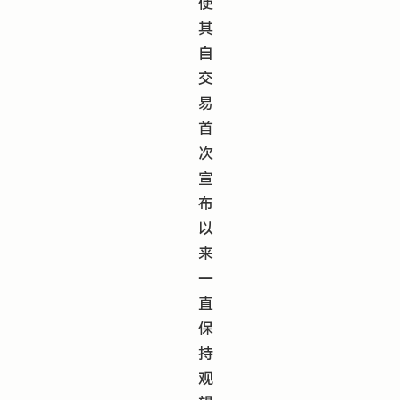
使
其
自
交
易
首
次
宣
布
以
来
一
直
保
持
观