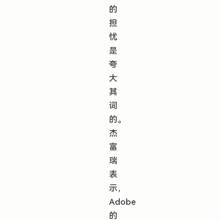
的
担
忧
是
夸
大
其
词
的。
杰
富
瑞
表
示，
Adobe
的