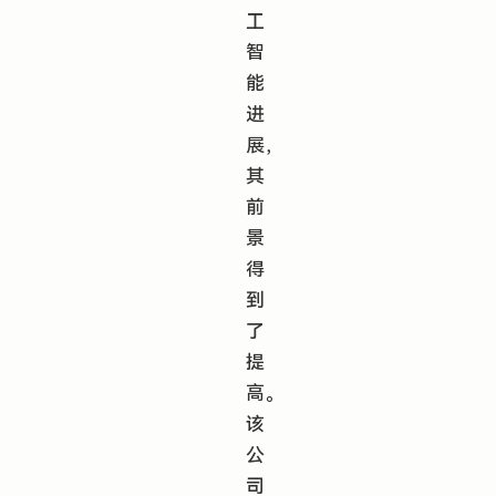
工
智
能
进
展，
其
前
景
得
到
了
提
高。
该
公
司