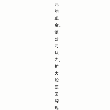
元
的
现
金。
该
公
司
认
为，
扩
大
股
票
回
购
现