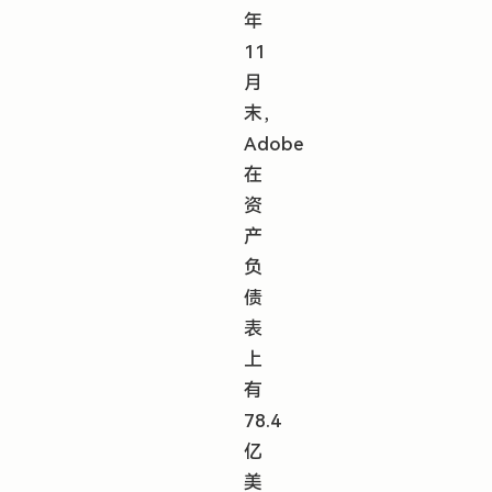
年
11
月
末，
Adobe
在
资
产
负
债
表
上
有
78.4
亿
美