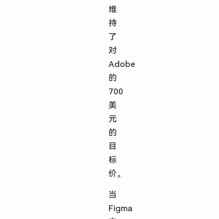
维
持
了
对
Adobe
的
700
美
元
的
目
标
价。
当
Figma