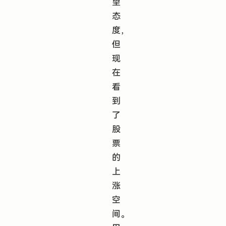
望
态
度，
但
现
在
看
到
了
股
票
的
上
涨
空
间。