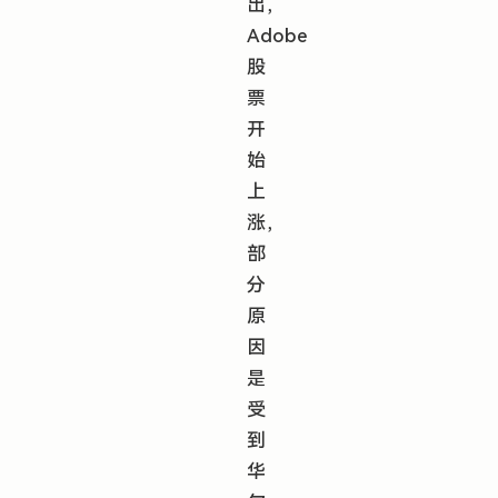
出，
Adobe
股
票
开
始
上
涨，
部
分
原
因
是
受
到
华