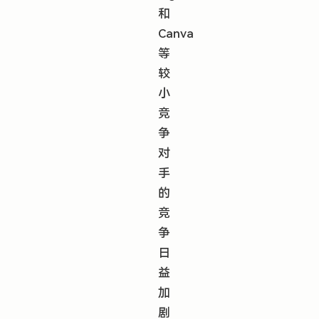
和
Canva
等
较
小
竞
争
对
手
的
竞
争
日
益
加
剧