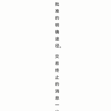
批
准
的
明
确
途
径。
交
易
终
止
的
消
息
一