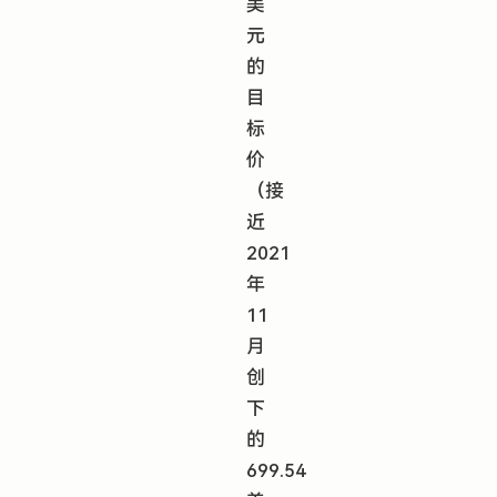
美
元
的
目
标
价
（接
近
2021
年
11
月
创
下
的
699.54