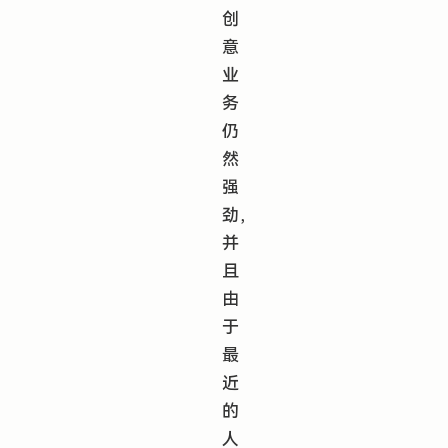
创
意
业
务
仍
然
强
劲，
并
且
由
于
最
近
的
人