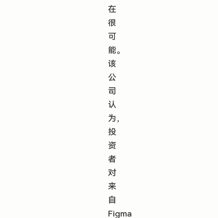
在
很
可
能。
该
公
司
认
为，
投
资
者
对
来
自
Figma