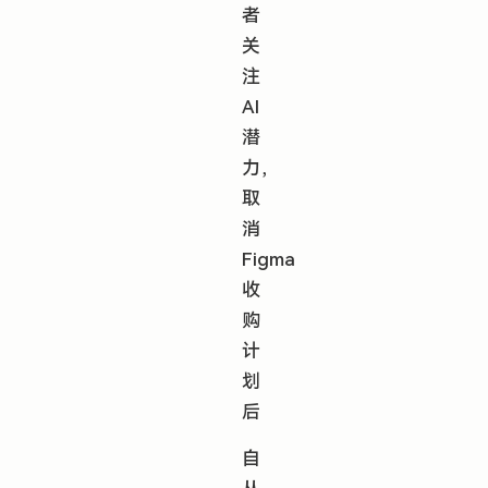
者
关
注
AI
潜
力，
取
消
Figma
收
购
计
划
后
自