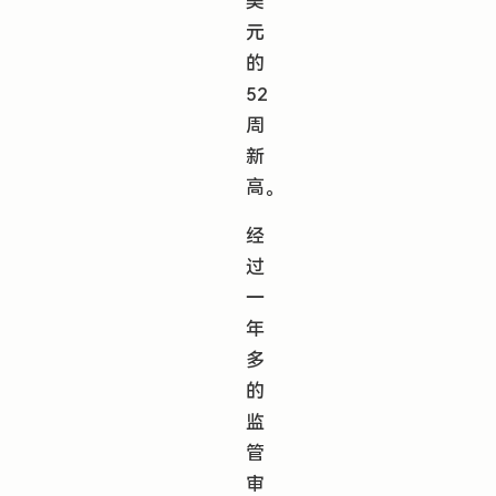
美
元
的
52
周
新
高。
经
过
一
年
多
的
监
管
审