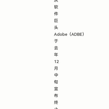
从
软
件
巨
头
Adobe（ADBE）
于
去
年
12
月
中
旬
宣
布
终