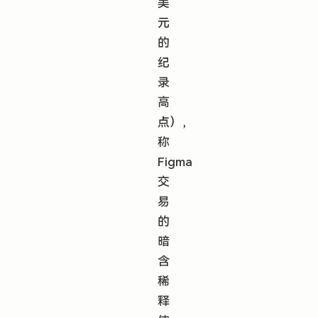
美
元
的
纪
录
高
点），
称
Figma
交
易
的
暗
含
稀
释