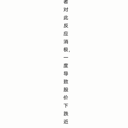
者
对
此
反
应
消
极，
一
度
导
致
股
价
下
跌
近