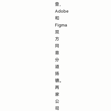
查，
Adobe
和
Figma
双
方
同
意
分
道
扬
镳。
两
家
公
司