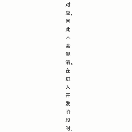
对
应，
因
此
不
会
混
淆。
在
进
入
开
发
阶
段
时，