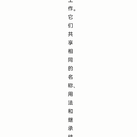
工
作。
它
们
共
享
相
同
的
名
称、
用
法
和
继
承