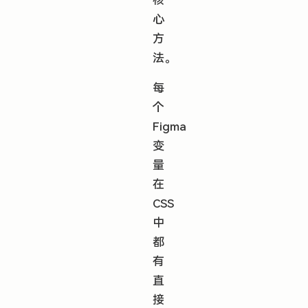
核
心
方
法。
每
个
Figma
变
量
在
CSS
中
都
有
直
接