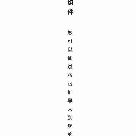
组
件
您
可
以
通
过
将
它
们
导
入
到
您
的