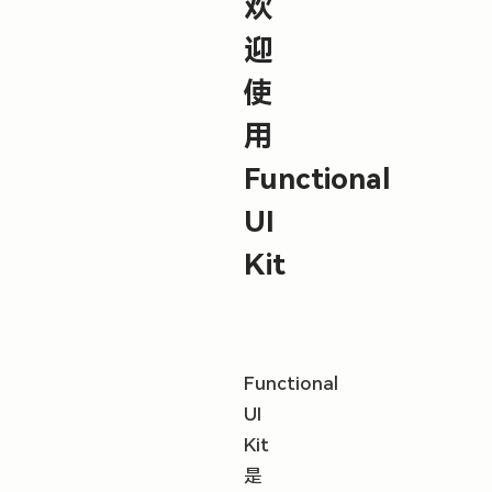
欢
迎
使
用
Functional
UI
Kit
Functional
UI
Kit
是