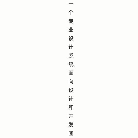
一
个
专
业
设
计
系
统，
面
向
设
计
和
开
发
团