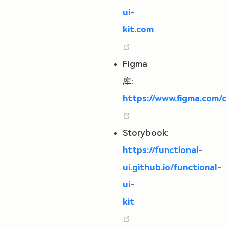
ui-
kit.com
(opens new window)
Figma
库:
https://www.figma.com/
(opens new window)
Storybook:
https://functional-
ui.github.io/functional-
ui-
kit