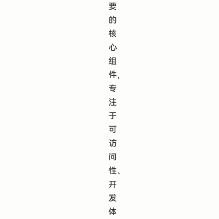
要
的
核
心
组
件，
专
注
于
可
访
问
性、
开
发
体