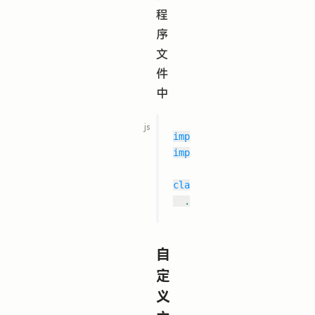
程
序
文
件
中
import
 React
,
{
 Component
import
'functional-ui-kit
class
App
extends
Compone
...
自
定
义