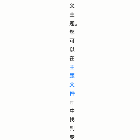
义
主
题。
您
可
以
在
主
题
文
件
(opens new window)
中
找
到
变