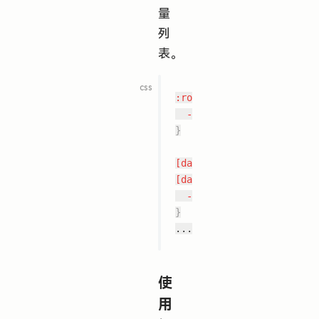
量
列
表。
:root
{
--fui-color-brand
:
var
(
}
[data-theme="dark"],

[data-theme="dark"] *
{
--fui-color-brand
:
var
(
}
使
用