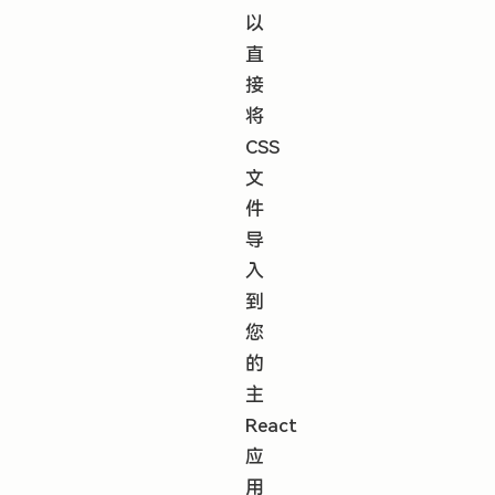
以
直
接
将
CSS
文
件
导
入
到
您
的
主
React
应
用