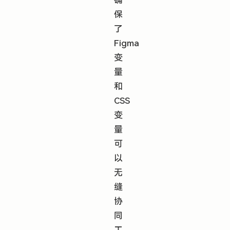
确
保
了
Figma
变
量
和
CSS
变
量
可
以
无
缝
协
同