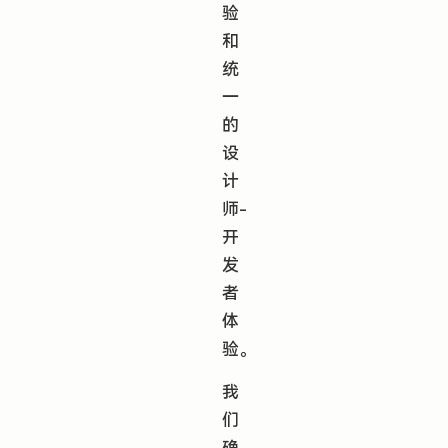
验
和
统
一
的
设
计
师-
开
发
者
体
验。
我
们