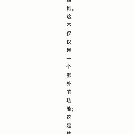
结
构。
这
不
仅
仅
是
一
个
额
外
的
功
能；
这
是