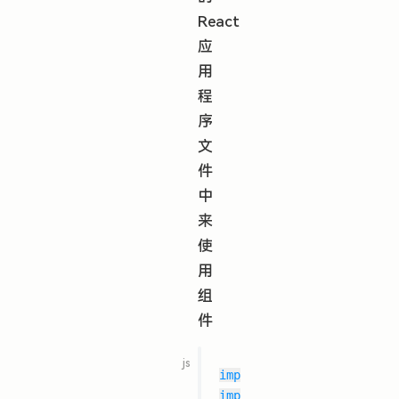
React
应
用
程
序
文
件
中
来
使
用
组
件
import
 React
,
{
 Component
import
{
 FuiBadge 
}
from