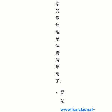
您
的
设
计
理
念
保
持
清
晰
明
了。
网
站:
www.functional-