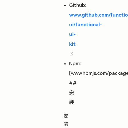
(opens new window)
Github:
www.github.com/functio
ui/functional-
ui-
kit
(opens new window)
Npm:
[www.npmjs.com/package
##
安
装
安
装