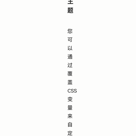
主
题
您
可
以
通
过
覆
盖
CSS
变
量
来
自
定