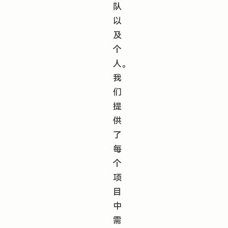
队
以
及
个
人。
我
们
提
供
了
每
个
项
目
中
需