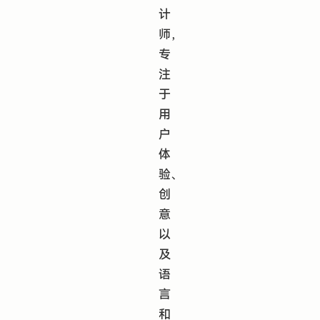
计
师，
专
注
于
用
户
体
验、
创
意
以
及
语
言
和