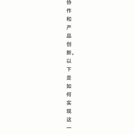
协
作
和
产
品
创
新。
以
下
是
如
何
实
现
这
一