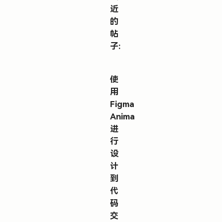
近
的
帖
子:
使
用
Figma
Anima
进
行
设
计
到
代
码
交