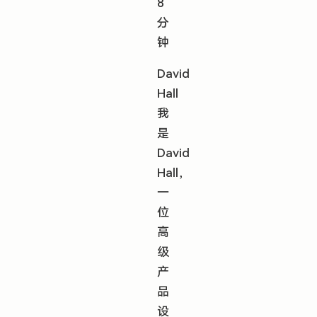
8
分
钟
David
Hall
我
是
David
Hall，
一
位
高
级
产
品
设