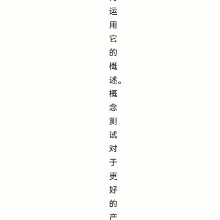
运
用
它
的
概
述。
概
念
测
试
对
于
更
好
的
产