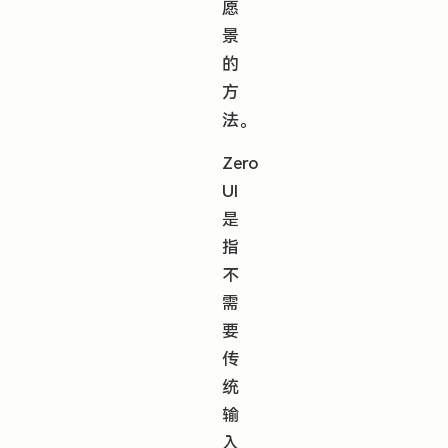
愿
景
的
方
法。
Zero
UI
是
指
不
需
要
传
统
输
入