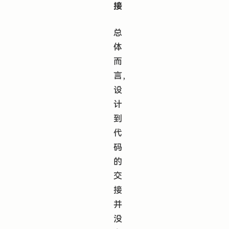
接
总
体
而
言，
设
计
到
代
码
的
交
接
并
没