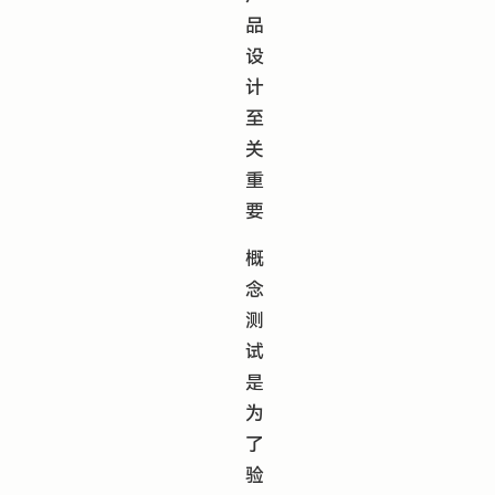
品
设
计
至
关
重
要
概
念
测
试
是
为
了
验