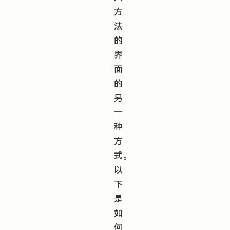
方
法
的
界
面
的
另
一
种
方
式。
以
下
是
如
何