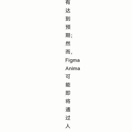
有
达
到
预
期；
然
而，
Figma
Anima
可
能
即
将
通
过
人