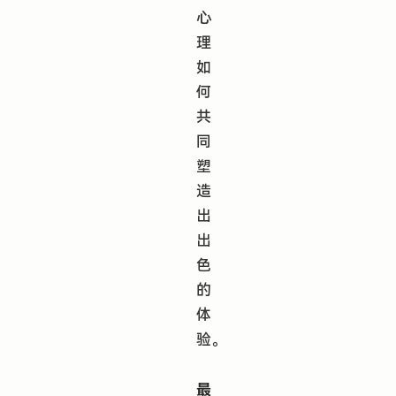
心
理
如
何
共
同
塑
造
出
出
色
的
体
验。
最