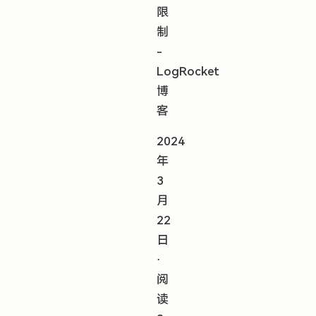
限
制
-
LogRocket
博
客
2024
年
3
月
22
日
⋅
阅
读