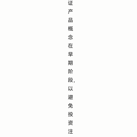
证
产
品
概
念
在
早
期
阶
段，
以
避
免
投
资
注