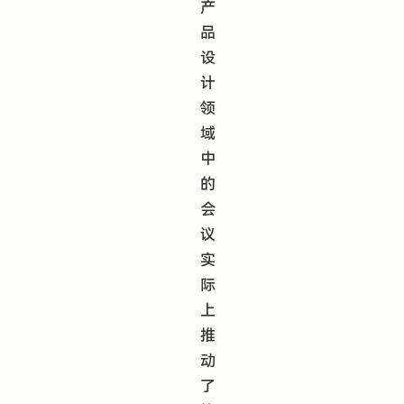
产
品
设
计
领
域
中
的
会
议
实
际
上
推
动
了