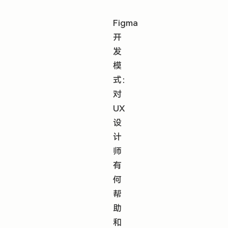
Figma
开
发
模
式：
对
UX
设
计
师
有
何
帮
助
和