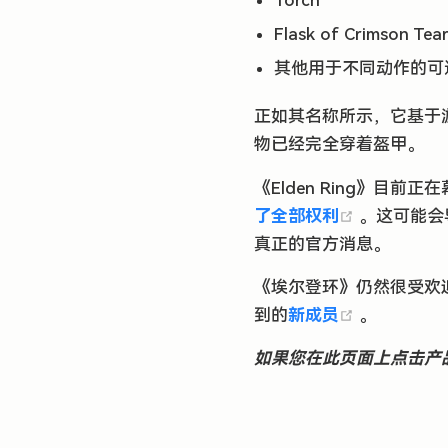
Torch
Flask of Crimson Tea
其他用于不同动作的可
正如其名称所示，它基于游戏
物已经完全穿着盔甲。
《Elden Ring》目前
(opens ne
了全部权利
。这可能会
真正的官方消息。
《埃尔登环》仍然很受欢迎
(opens ne
到的
新成员
。
如果您在此页面上点击产