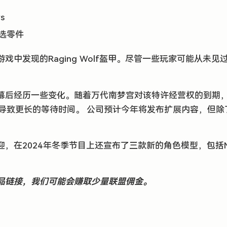
rs
选零件
中发现的Raging Wolf盔甲。尽管一些玩家可能从未见过
正在幕后经历一些变化。随着万代南梦宫对该特许经营权的到期，Fro
w window)
导致更长的等待时间。 公司预计今年将发布扩展内容，但除
，在2024年冬季节目上还宣布了三款新的角色模型，包括Nen
w window)
品链接，我们可能会赚取少量联盟佣金。