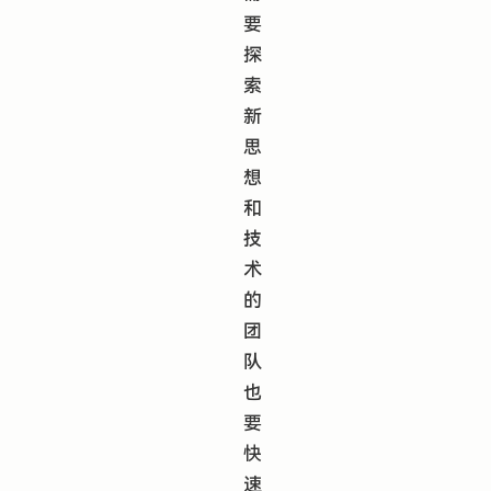
要
探
索
新
思
想
和
技
术
的
团
队
也
要
快
速