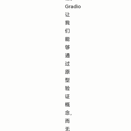
Gradio
让
我
们
能
够
通
过
原
型
验
证
概
念，
而
无