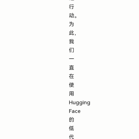
行
动。
为
此，
我
们
一
直
在
使
用
Hugging
Face
的
低
代