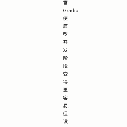
管
Gradio
使
原
型
开
发
阶
段
变
得
更
容
易，
但
设