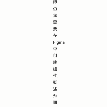
师
仍
然
需
要
在
Figma
中
创
建
组
件，
概
述
预
期