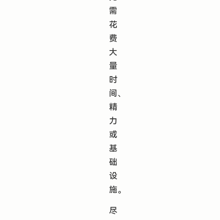
需
花
费
大
量
时
间、
精
力
或
基
础
设
施。
尽