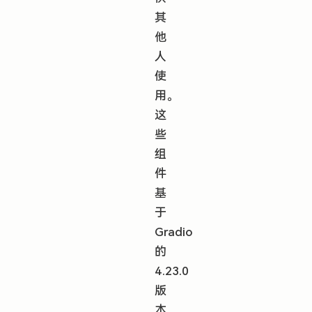
其
他
人
使
用。
这
些
组
件
基
于
Gradio
的
4.23.0
版
本，