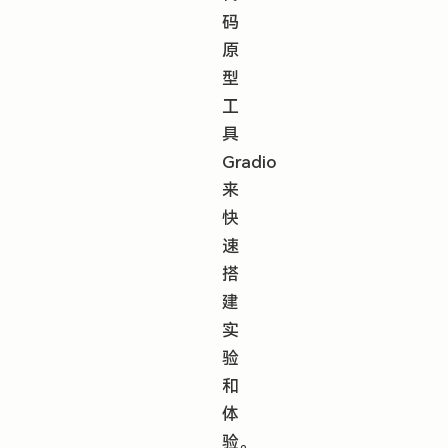
码
原
型
工
具
Gradio
来
快
速
搭
建
实
验
和
体
验。