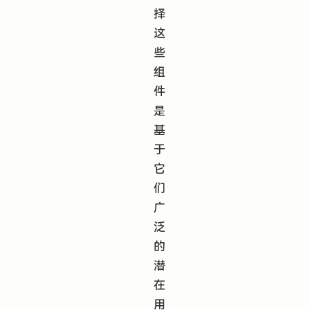
择
这
些
组
件
是
基
于
它
们
广
泛
的
潜
在
用