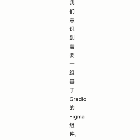
我
们
意
识
到
需
要
一
组
基
于
Gradio
的
Figma
组
件，