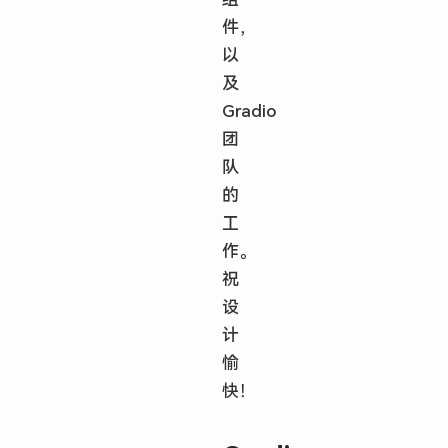
件，
以
及
Gradio
团
队
的
工
作。
祝
设
计
愉
快！