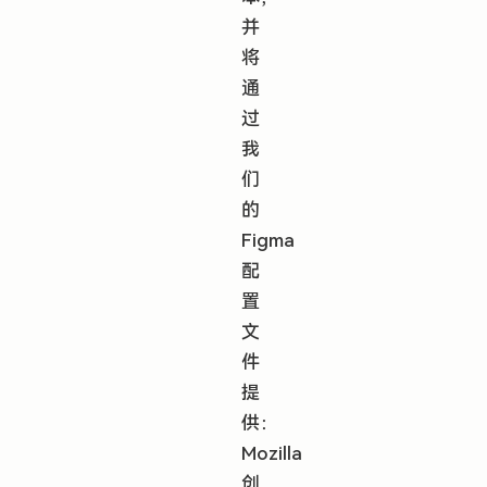
并
将
通
过
我
们
的
Figma
配
置
文
件
提
供：
Mozilla
创