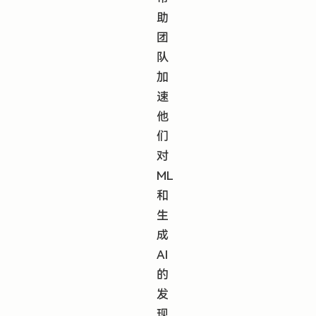
助
团
队
加
速
他
们
对
ML
和
生
成
AI
的
发
现