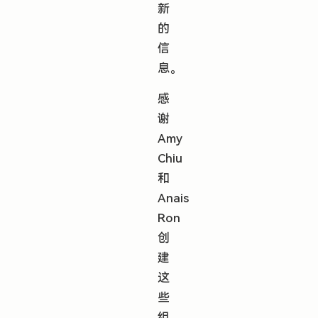
新
的
信
息。
感
谢
Amy
Chiu
和
Anais
Ron
创
建
这
些
组