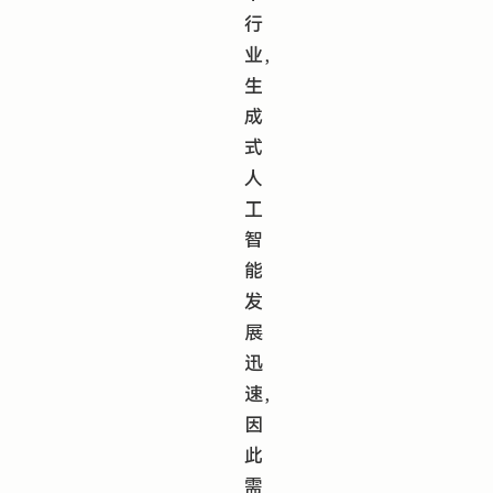
行
业，
生
成
式
人
工
智
能
发
展
迅
速，
因
此
需