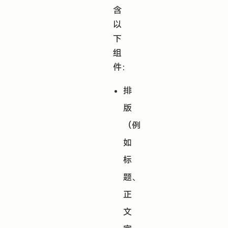
含
以
下
组
件：
排
版
（例
如
标
题、
正
文