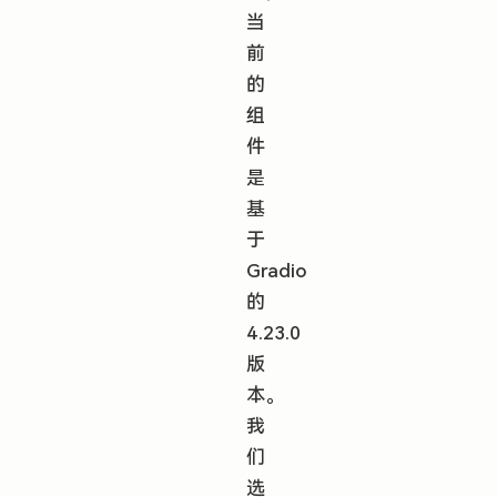
当
前
的
组
件
是
基
于
Gradio
的
4.23.0
版
本。
我
们
选