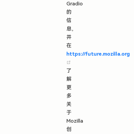
Gradio
的
信
息，
并
在
https://future.mozilla.org
(opens new window)
了
解
更
多
关
于
Mozilla
创