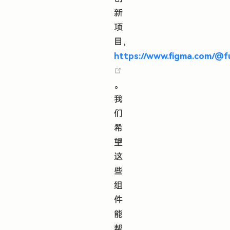
新
项
目，
https://www.figma.com/@f
(opens new window)
。
我
们
希
望
这
些
组
件
能
帮