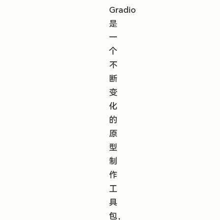
Gradio
是
一
个
不
断
变
化
的
原
型
制
作
工
具
包，