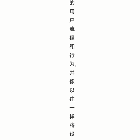
的
用
户
流
程
和
行
为，
并
像
以
往
一
样
将
设