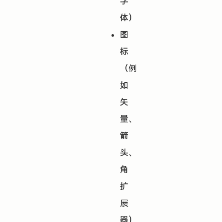
字
体）
图
标
（例
如
矢
量、
箭
头、
角
扩
展
器）