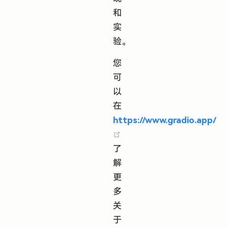
和
实
验。
您
可
以
在
https://www.gradio.app/
(opens new window)
了
解
更
多
关
于