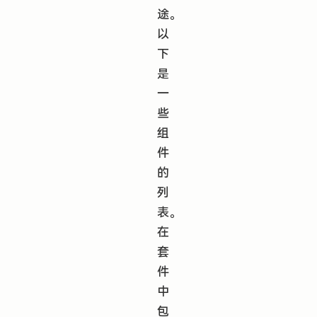
途。
以
下
是
一
些
组
件
的
列
表。
在
套
件
中
包