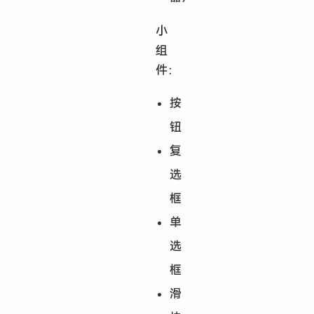
小
组
件：
按
钮
复
选
框
单
选
框
滑