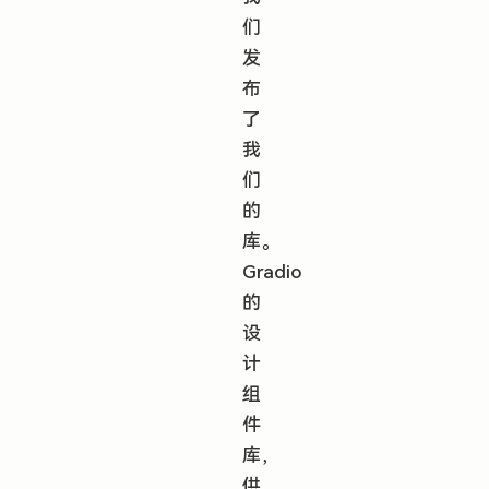
们
发
布
了
我
们
的
库。
Gradio
的
设
计
组
件
库，
供