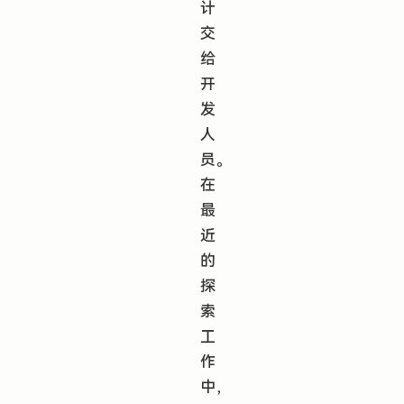
计
交
给
开
发
人
员。
在
最
近
的
探
索
工
作
中，