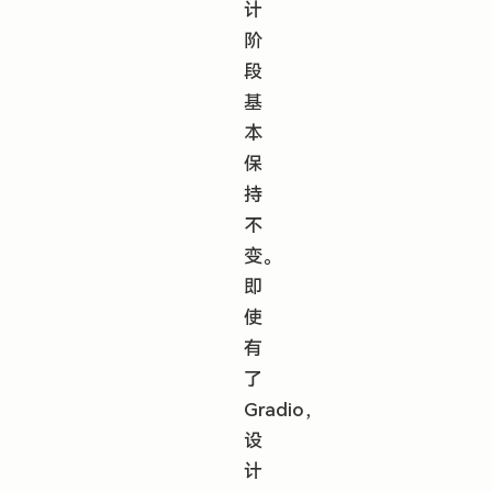
计
阶
段
基
本
保
持
不
变。
即
使
有
了
Gradio，
设
计