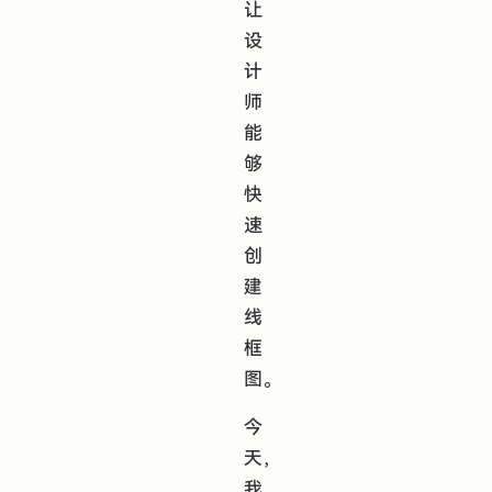
让
设
计
师
能
够
快
速
创
建
线
框
图。
今
天，
我