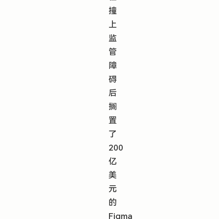
撞
上
监
管
障
碍
后
搁
置
了
200
亿
美
元
的
Figma