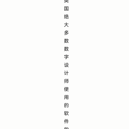
英
国
绝
大
多
数
数
字
设
计
师
使
用
的
软
件