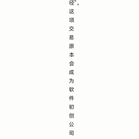
径”。
这
项
交
易
原
本
会
成
为
软
件
初
创
公
司