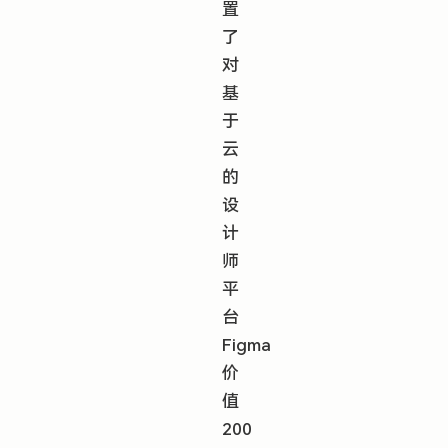
置
了
对
基
于
云
的
设
计
师
平
台
Figma
价
值
200