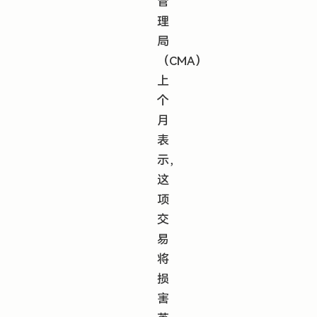
管
理
局
（CMA）
上
个
月
表
示，
这
项
交
易
将
损
害