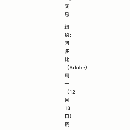
交
易
纽
约：
阿
多
比
（Adobe）
周
一
（12
月
18
日）
搁