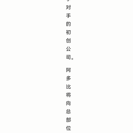
对
手
的
初
创
公
司。
阿
多
比
将
向
总
部
位