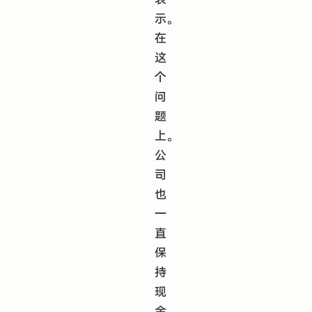
示。
在
这
个
问
题
上。
公
司
也
一
直
保
持
现
金