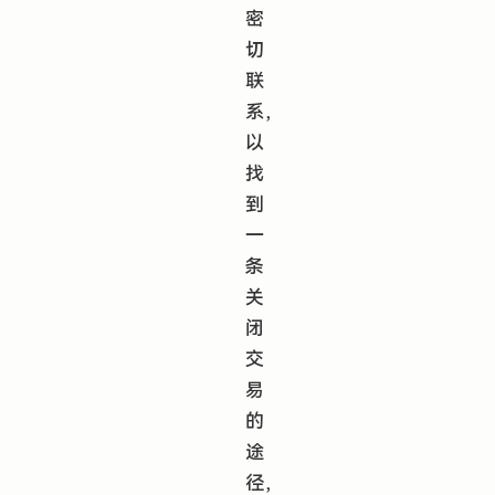
密
切
联
系，
以
找
到
一
条
关
闭
交
易
的
途
径，