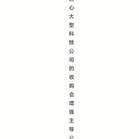
心
大
型
科
技
公
司
的
收
购
会
增
强
主
导
公