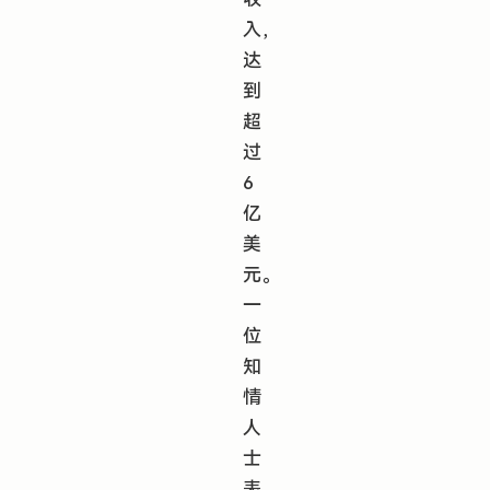
入，
达
到
超
过
6
亿
美
元。
一
位
知
情
人
士
表