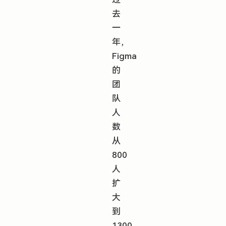
去
一
年，
Figma
的
团
队
人
数
从
800
人
扩
大
到
1300