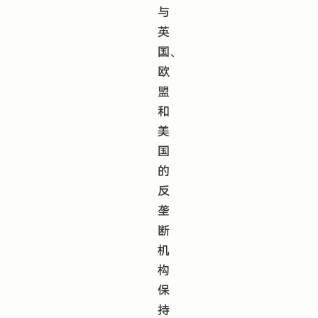
与
英
国、
欧
盟
和
美
国
的
反
垄
断
机
构
保
持