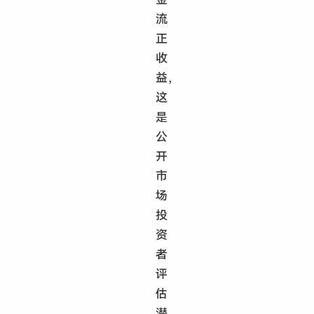
流
正
收
益，
这
是
公
开
市
场
投
资
者
评
估
潜