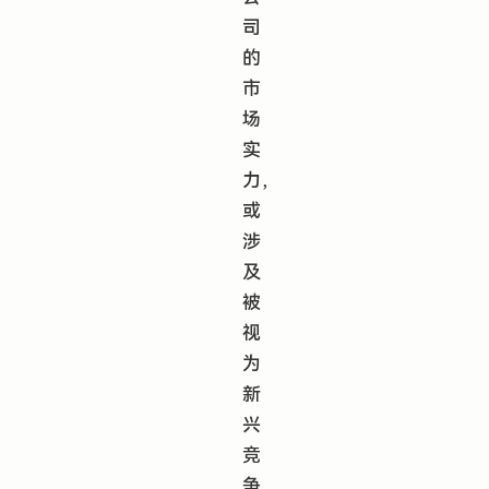
司
的
市
场
实
力，
或
涉
及
被
视
为
新
兴
竞
争