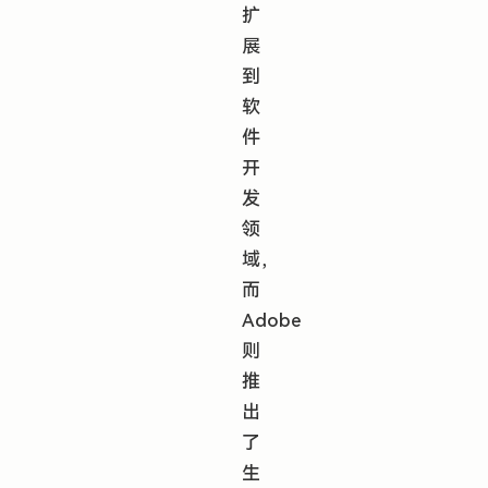
扩
展
到
软
件
开
发
领
域，
而
Adobe
则
推
出
了
生