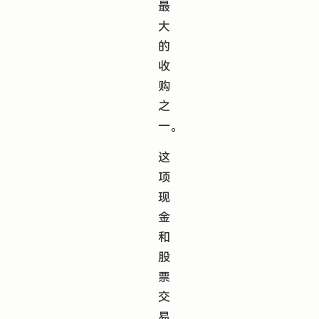
最
大
的
收
购
之
一。
这
项
现
金
和
股
票
交
易