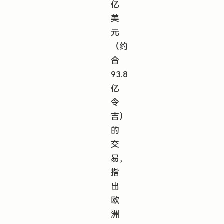
亿
美
元
（约
合
93.8
亿
令
吉）
的
交
易，
指
出
欧
洲