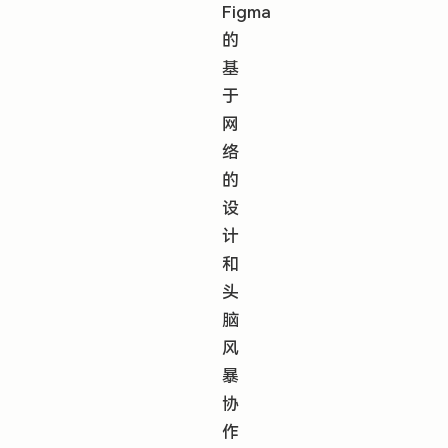
Figma
的
基
于
网
络
的
设
计
和
头
脑
风
暴
协
作