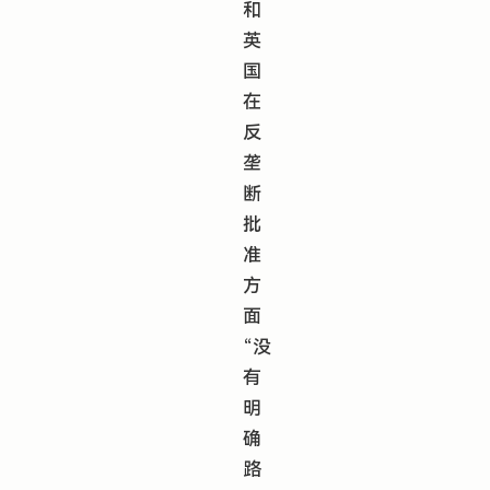
和
英
国
在
反
垄
断
批
准
方
面
“没
有
明
确
路