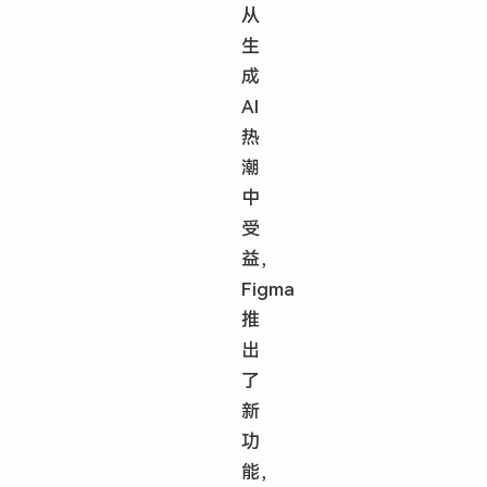
从
生
成
AI
热
潮
中
受
益，
Figma
推
出
了
新
功
能，