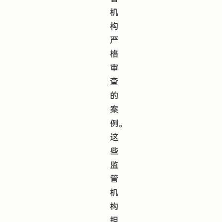
机
构
严
格
审
查
的
案
例。
这
些
监
管
机
构
担