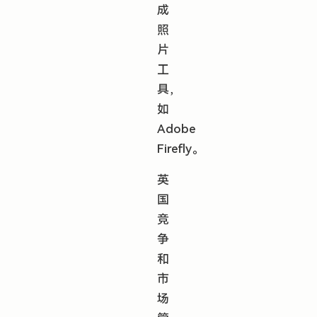
成
照
片
工
具，
如
Adobe
Firefly。
英
国
竞
争
和
市
场