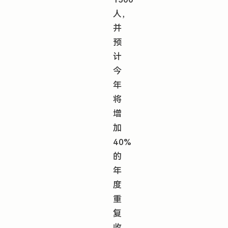
人，
并
预
计
今
年
将
增
加
40%
的
年
度
重
复
收