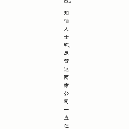
应。
知
情
人
士
称，
尽
管
这
两
家
公
司
一
直
在