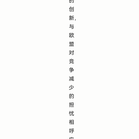
的
创
新，
与
欧
盟
对
竞
争
减
少
的
担
忧
相
呼