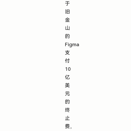
于
旧
金
山
的
Figma
支
付
10
亿
美
元
的
终
止
费，