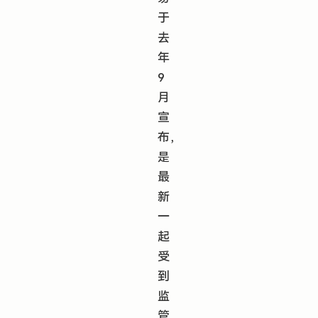
于
去
年
9
月
宣
布，
是
最
新
一
起
受
到
监
管