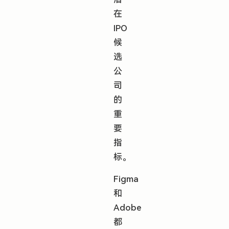
在
IPO
候
选
公
司
的
重
要
指
标。
Figma
和
Adobe
都