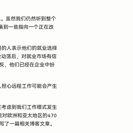
现。虽然我们仍然听到整个
经收集到一些指向一个正在改
量的人表示他们的就业选择
业动荡后，对就业市场有信
相反，他们已经在企业中扮
人担心远程工作可能会产生
在考虑到我们工作模式发生
里对欧洲和亚太地区的470
s new window)
写了一篇相关博客文章。