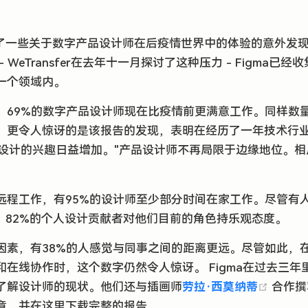
揭示了一些关于数字产品设计师在后疫情世界中的体验的意外发
 WeTransfer在去年十一月探讨了这种压力 - Figma已
一个领域内。
，69%的数字产品设计师现在比疫情前更满意工作。同样数
善”。更令人惊讶的是该报告的发现，表明在经历了一年技术行
业对设计的兴趣日益增加。"产品设计师不再局限于边缘地位。
远程工作，有95%的设计师至少部分时间在家工作。尽管有
示，82%的个人设计贡献者对他们目前的角色持乐观态度。
因素，有38%的人感觉与同事之间的距离更远。尽管如此，
在线协作时，这个数字仍然令人惊讶。 Figma在过去三年
(open
了解设计师的现状。他们还与插画师
劳拉·西莫纳蒂
合作撰
章，并在这里下载完整的报告。